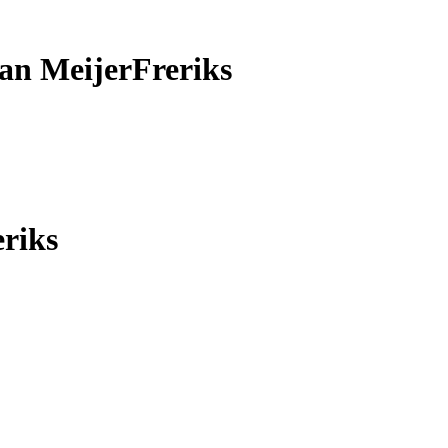
van
MeijerFreriks
riks