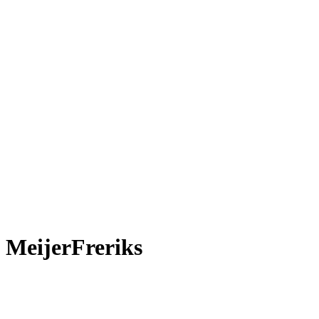
n
MeijerFreriks